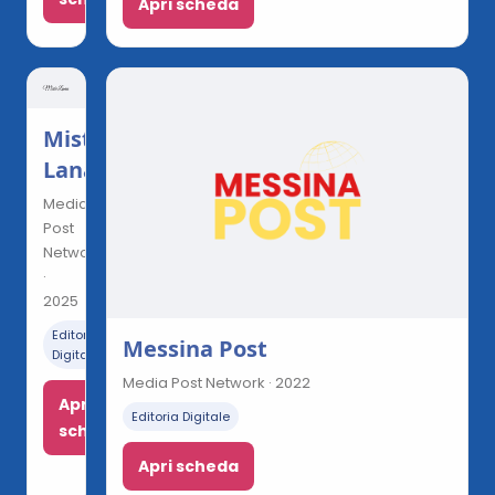
Apri scheda
Misto
Lana
Media
Post
Network
·
2025
Editoria
Messina Post
Digitale
Media Post Network · 2022
Apri
Editoria Digitale
scheda
Apri scheda