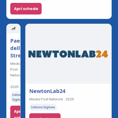
Apri scheda
Paese
delle
Streghe
Media
Post
Network
·
2025
NewtonLab24
Editoria
Media Post Network · 2025
Digitale
Editoria Digitale
Apri
scheda