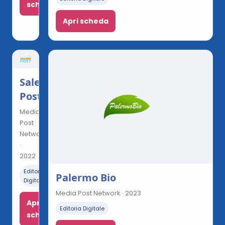
scheda
Apri scheda
Salento
Post
Media
Post
Network
·
2022
Editoria
Palermo Bio
Digitale
Media Post Network · 2023
Apri
Editoria Digitale
scheda