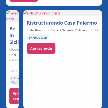
Ristrutturando Casa Palermo
Be
Ristrutturando Casa di Saverio Patinella · 2022
in
Sviluppo Web
Sicily
Apri scheda
Media
Post
Network
·
2024
Editoria
Digitale
Apri
scheda