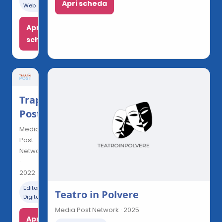
Apri scheda
Web
Apri
scheda
Trapani
Post
Media
Post
Network
·
2022
Editoria
Teatro in Polvere
Digitale
Media Post Network · 2025
Apri