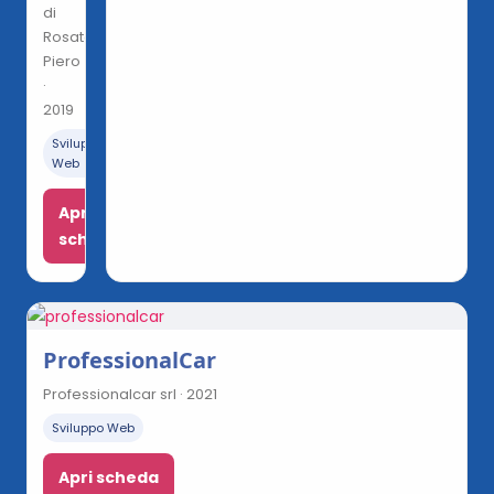
di
Rosato
Piero
·
2019
Sviluppo
Web
Apri
scheda
ProfessionalCar
Professionalcar srl · 2021
Sviluppo Web
Apri scheda