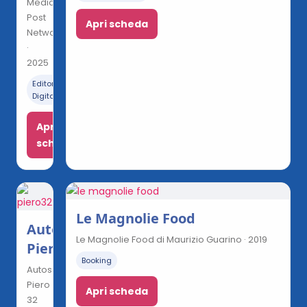
Media
Post
Apri scheda
Network
·
2025
Editoria
Digitale
Apri
scheda
Le Magnolie Food
Autoservizi
Le Magnolie Food di Maurizio Guarino · 2019
Piero32
Booking
Autoservizi
Piero
Apri scheda
32