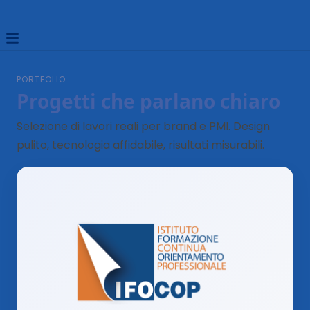
PORTFOLIO
Progetti che parlano chiaro
Selezione di lavori reali per brand e PMI. Design
pulito, tecnologia affidabile, risultati misurabili.