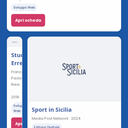
Sviluppo Web
Apri scheda
Studio
Erre
Francesco
Paolo
Riesi
·
2018
Sviluppo
Sport in Sicilia
Web
Media Post Network · 2024
Apri
Editoria Digitale