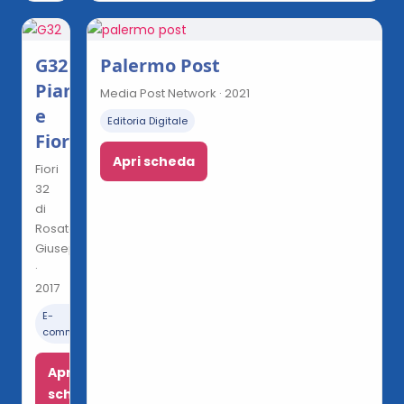
G32
Palermo Post
Piante
Media Post Network · 2021
e
Editoria Digitale
Fiori
Apri scheda
Fiori
32
di
Rosato
Giuseppe
·
2017
E-
commerce
Apri
scheda