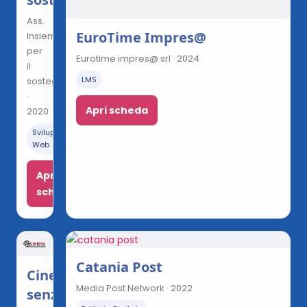
Ass.
EuroTime Impres@
Insieme
per
Eurotime impres@ srl · 2024
il
LMS
sostegno
·
Apri scheda
2020
Sviluppo
Web
Apri
scheda
Catania Post
Cinema
Media Post Network · 2022
senza