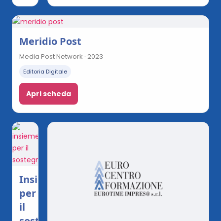
Meridio Post
Media Post Network · 2023
Editoria Digitale
Apri scheda
Insieme
per
il
sostegno