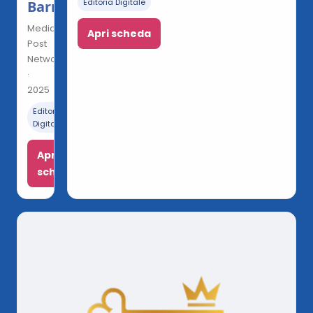
Editoria Digitale
Barriere
Media
Apri scheda
Post
Network
·
2025
Editoria
Digitale
Apri
scheda