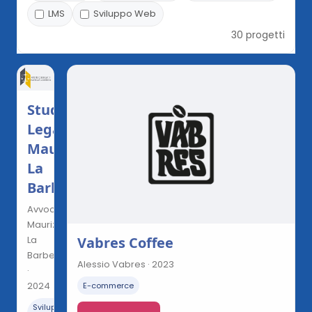
LMS
Sviluppo Web
30 progetti
Studio
Legale
Maurizio
La
Barbera
Avvocato
Maurizio
Vabres Coffee
La
Barbera
Alessio Vabres · 2023
·
2024
E-commerce
Sviluppo